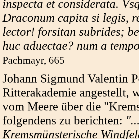
inspecta et considerata. Vs
Draconum capita si legis, r
lector! forsitan subrides; b
huc aduectae? num a tempor
Pachmayr, 665
Johann Sigmund Valentin Po
Ritterakademie angestellt,
vom Meere über die "Krem
folgendens zu berichten:
".
Kremsmünsterische Windfeld