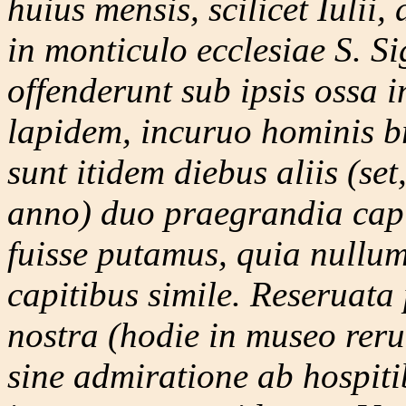
huius mensis, scilicet Iulii
in monticulo ecclesiae S. S
offenderunt sub ipsis ossa 
lapidem, incuruo hominis b
sunt itidem diebus aliis (set
anno) duo praegrandia cap
fuisse putamus, quia nullum
capitibus simile. Reseruata 
nostra (hodie in museo rer
sine admiratione ab hospiti