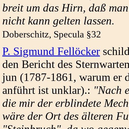
breit um das Hirn, daß man
nicht kann gelten lassen.
Doberschitz, Specula §32
P. Sigmund Fellöcker
schild
den Bericht des Sternwart
jun (1787-1861, warum er 
anführt ist unklar).:
"Nach e
die mir der erblindete Mech
wäre der Ort des älteren Fu
"Steinbruch", da wo gegenw