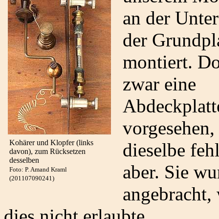
an der Unter
der Grundpl
montiert. Dor
zwar eine
Abdeckplatt
vorgesehen,
Kohärer und Klopfer (links
dieselbe fehl
davon), zum Rücksetzen
desselben
aber. Sie wu
Foto: P. Amand Kraml
(201107090241)
angebracht, 
dies nicht erlaubte.