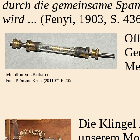
durch die gemeinsame Spann
wird ...
(Fenyi, 1903, S. 43
Of
Ger
Met
Metallpulver-Kohärer
Foto: P. Amand Kraml (201107110265)
Die Klingel 
unserem Mo