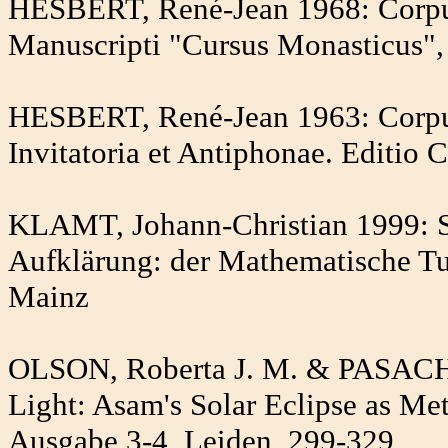
HESBERT, René-Jean 1968: Corpus 
Manuscripti "Cursus Monasticus"
HESBERT, René-Jean 1963: Corpus 
Invitatoria et Antiphonae. Editio 
KLAMT, Johann-Christian 1999: S
Aufklärung: der Mathematische T
Mainz
OLSON, Roberta J. M. & PASACHOF
Light: Asam's Solar Eclipse as Met
Ausgabe 3-4, Leiden, 299-329