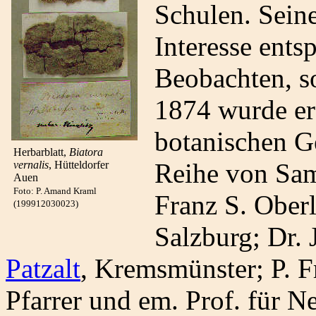
Schulen. Sein
Interesse ents
Beobachten, s
1874 wurde er
botanischen Ge
Herbarblatt,
Biatora
Reihe von Sam
vernalis
, Hütteldorfer
Auen
Foto: P. Amand Kraml
Franz S. Oberl
(199912030023)
Salzburg; Dr. 
Patzalt
, Kremsmünster; P. F
Pfarrer und em. Prof. für N