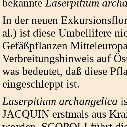
bekannte
Laserpitium arch
In der neuen Exkursionsflo
al.) ist diese Umbellifere ni
Gefäßpflanzen Mitteleuro
Verbreitungshinweis auf Ös
was bedeutet, daß diese Pf
eingeschleppt ist.
Laserpitium archangelica
i
JACQUIN erstmals aus Krai
worden. SCOPOLI führt die 