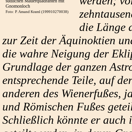
werden; vo
südlichen Mauerquadranten mit
Gnomonloch
zehntausend
Foto: P. Amand Kraml (199910270038)
die Länge 
zur Zeit der Äquinoktien und
die wahre Neigung der Eklip
Grundlage der ganzen Astron
entsprechende Teile, auf der
anderen des Wienerfußes, ja
und Römischen Fußes geteil
Schließlich könnte er auch i