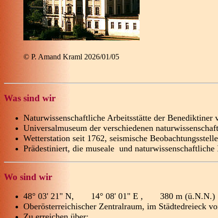
© P. Amand Kraml 2026/01/05
Was sind wir
Naturwissenschaftliche Arbeitsstätte der Benediktine
Universalmuseum der verschiedenen naturwissenschaft
Wetterstation seit 1762, seismische Beobachtungsstelle
Prädestiniert, die museale und naturwissenschaftliche
Wo sind wir
48° 03' 21" N, 14° 08' 01" E , 380 m (ü.N.N.)
Oberösterreichischer Zentralraum, im Städtedreieck v
Zu erreichen über: