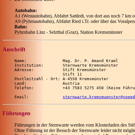
Autobahn:
A1 (Westautobahn), Abfahrt Sattledt, von dort aus noch 7 km o
A9 (Pyhrnautobahn), Abfahrt Ried i.Tr. oder über das Voralpen
Bahn:
Pyhrnbahn Linz - Selzthal (Graz), Station Kremsmünster
Anschrift
Name:               Mag. Dr. P. Amand Kraml

Institution:        Sternwarte Kremsmünster

Adresse:            Stift Kremsmünster

                    Stift 11

Postleitzahl - Ort: A-4550 Kremsmünster

Land:               Austria

Email:              
sternwarte.kremsmuenster@speed
Führungen
Führungen in der Sternwarte werden vom Klosterladen des Sti
Ohne Führung ist der Besuch der Sternwarte leider nicht mögli