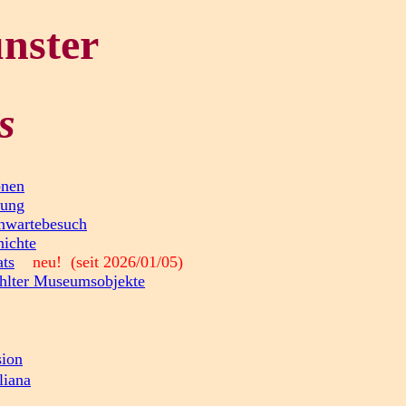
nster
s
onen
bung
rnwartebesuch
ichte
ts
neu! (seit 2026/01/05)
hlter Museumsobjekte
sion
liana