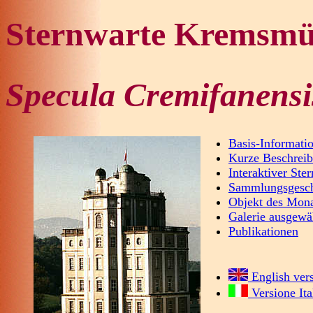
Sternwarte Kremsmü
Specula Cremifanensi
Basis-Informati
Kurze Beschrei
Interaktiver Ste
Sammlungsgesch
Objekt des Mona
Galerie ausgewä
Publikationen
English ver
Versione Ita